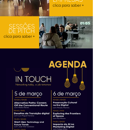
clica para saber +
SESSÕES
DE PITCH
clica para saber +
AGENDA