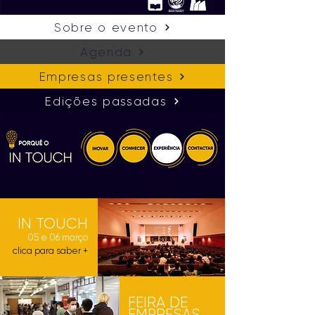
Sobre o evento
Agenda
Empresas presentes
Edições passadas
IN TOUCH
05 e 06 março
clica para saber +
FEIRA DE
EMPRESAS