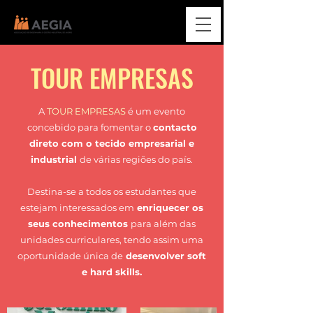
TOUR EMPRESAS
A
TOUR EMPRESAS
é
um evento
concebido para fomentar o
contacto
direto com o tecido empresarial e
industrial
de várias regiões do país.
Destina-se a todos os estudantes que
estejam interessados em
enriquecer os
seus conhecimentos
para além das
unidades curriculares, tendo assim uma
oportunidade única de
desenvolver soft
e hard skills.