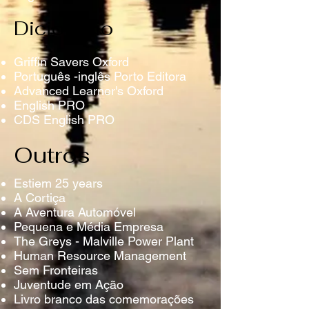
Dicionário
Griffin Savers Oxford
Português -inglês Porto Editora
Advanced Learner's Oxford
English PRO
CDS English PRO
Outros
Estiem 25 years
A Cortiça
A Aventura Automóvel
Pequena e Média Empresa
The Greys - Malville Power Plant
Human Resource Management
Sem Fronteiras
Juventude em Ação
Livro branco das comemorações