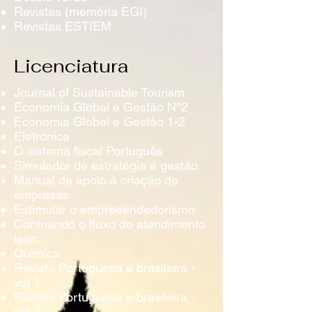
Revistas (memória EGI)
Revistas ESTIEM
Licenciatura
Journal of Sustainable Tourism
Economia Global e Gestão Nº2
Economia Global e Gestão 1-2
Eletrónica
O sistema fiscal Português
Simulador de estratégia e gestão
Manual de apoio à criação de
empresas
Estimular o empreeendedorismo
Contruindo o fluxo de atendimento
lean
Quimica
Revista Portuguesa e brasileira -
vol 1
Revista Portuguesa e brasileira -
vol 2