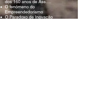
dos 160 anos de Ass….
O fenómeno do
Empreendedorismo
O Paradoxo de Inovação
Empresária
Como procurar emprego
Reflections on Human - Central
Systems and Leadership
Mala de Senhora e outras
misturias
O livro das decisões - Roman
Tschappeller Mikael Krogerus
50 segredos das pessoas
confiantes - richard nugent
As ideias que mudaram o mundo -
steven johnson
os novos líderes - daniel goleman.
richard boyatzis, annie mckee
Estratos Do Meu Diário